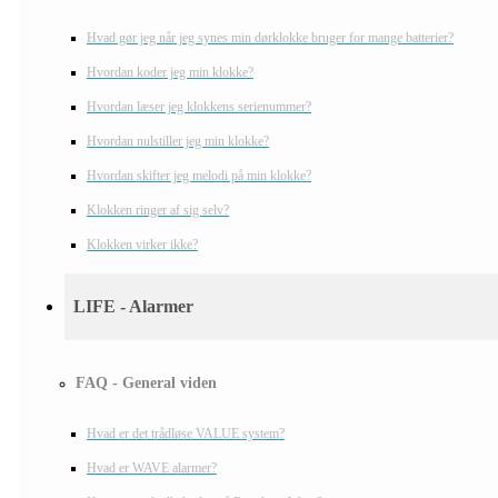
Hvad gør jeg når jeg synes min dørklokke bruger for mange batterier?
Hvordan koder jeg min klokke?
Hvordan læser jeg klokkens serienummer?
Hvordan nulstiller jeg min klokke?
Hvordan skifter jeg melodi på min klokke?
Klokken ringer af sig selv?
Klokken virker ikke?
LIFE - Alarmer
FAQ - General viden
Hvad er det trådløse VALUE system?
Hvad er WAVE alarmer?