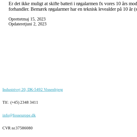
Er det ikke muligt at skifte batteri i røgalarmen fx vores 10 års m
forhandler. Bemærk røgalarmer har en teknisk levealder på 10 år 
Oprettet
maj 15, 2023
Opdateret
juni 2, 2023
Foss Europe produkter er unikke på
funktion, design og pris
Kontor i Vissenbjerg
Industrivej 20, DK-5492 Vissenbjerg
Tlf.: (+45) 2348 3411
info@fosseurope.dk
CVR nr.
37586080