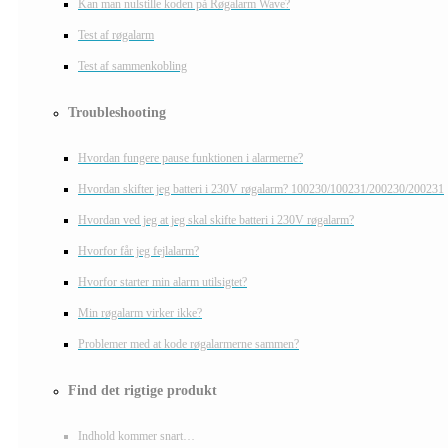
Kan man nulstille koden på Røgalarm Wave?
Test af røgalarm
Test af sammenkobling
Troubleshooting
Hvordan fungere pause funktionen i alarmerne?
Hvordan skifter jeg batteri i 230V røgalarm? 100230/100231/200230/200231
Hvordan ved jeg at jeg skal skifte batteri i 230V røgalarm?
Hvorfor får jeg fejlalarm?
Hvorfor starter min alarm utilsigtet?
Min røgalarm virker ikke?
Problemer med at kode røgalarmerne sammen?
Find det rigtige produkt
Indhold kommer snart…