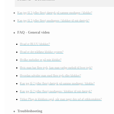
Kan jeg få 2 (eller flere) dørtryk på samme modtager / klokke?
Kan jeg få 2 (eller flere) modtagere / klokker til mit dørtryk?
FAQ - General viden
Hvad er BLUU klokker?
Hvad er det trådløse klokke system?
Hvilke melodier er på min klokke?
Hvis man har flere tryk, kan man vælge melodi til hver tryk?
Hvordan udvider man med flere tryk eller klokker?
Kan jeg få 2 (eller flere) dørtryk på samme modtager / klokke?
Kan jeg få 2 (eller flere) modtagere / klokker til mit dørtryk?
Virker Plug-in klokken også, når man tager den ud af stikkontakten?
Troubleshooting