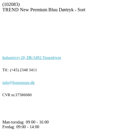
(102083)
TREND New Premium Bluu Dørtryk - Sort
Foss Europe produkter er unikke på
funktion, design og pris
Kontor i Vissenbjerg
Industrivej 20, DK-5492 Vissenbjerg
Tlf.: (+45) 2348 3411
info@fosseurope.dk
CVR nr.
37586080
Åbningstider
Man-torsdag: 09:00 - 16:00
Fredag: 09:00 - 14:00