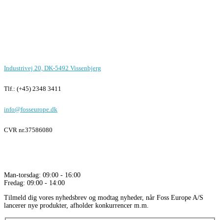
Foss Europe produkter er unikke på
funktion, design og pris
Kontor i Vissenbjerg
Industrivej 20, DK-5492 Vissenbjerg
Tlf.: (+45) 2348 3411
info@fosseurope.dk
CVR nr.
37586080
Åbningstider
Man-torsdag: 09:00 - 16:00
Fredag: 09:00 - 14:00
Tilmeld dig vores nyhedsbrev og modtag nyheder, når Foss Europe A/S
lancerer nye produkter, afholder konkurrencer m.m.