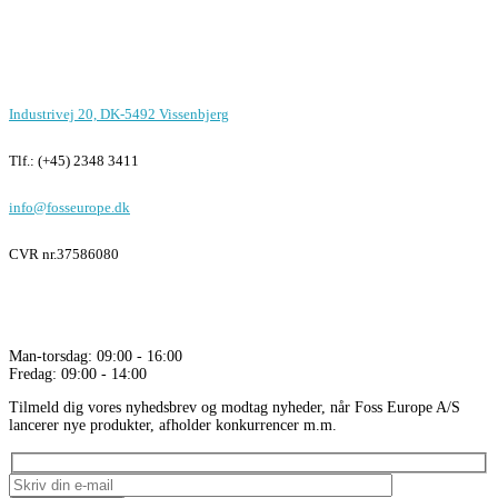
Foss Europe produkter er unikke på
funktion, design og pris
Kontor i Vissenbjerg
Industrivej 20, DK-5492 Vissenbjerg
Tlf.: (+45) 2348 3411
info@fosseurope.dk
CVR nr.
37586080
Åbningstider
Man-torsdag: 09:00 - 16:00
Fredag: 09:00 - 14:00
Tilmeld dig vores nyhedsbrev og modtag nyheder, når Foss Europe A/S
lancerer nye produkter, afholder konkurrencer m.m.