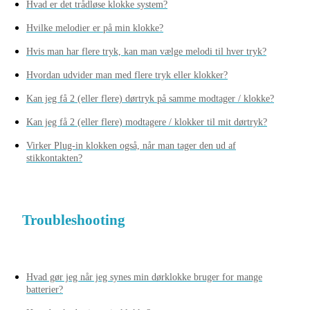
Hvad er det trådløse klokke system?
Hvilke melodier er på min klokke?
Hvis man har flere tryk, kan man vælge melodi til hver tryk?
Hvordan udvider man med flere tryk eller klokker?
Kan jeg få 2 (eller flere) dørtryk på samme modtager / klokke?
Kan jeg få 2 (eller flere) modtagere / klokker til mit dørtryk?
Virker Plug-in klokken også, når man tager den ud af
stikkontakten?
Troubleshooting
Hvad gør jeg når jeg synes min dørklokke bruger for mange
batterier?