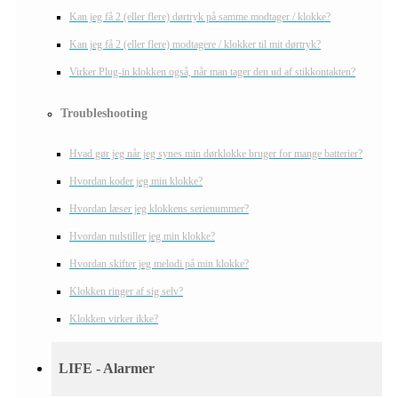
Kan jeg få 2 (eller flere) dørtryk på samme modtager / klokke?
Kan jeg få 2 (eller flere) modtagere / klokker til mit dørtryk?
Virker Plug-in klokken også, når man tager den ud af stikkontakten?
Troubleshooting
Hvad gør jeg når jeg synes min dørklokke bruger for mange batterier?
Hvordan koder jeg min klokke?
Hvordan læser jeg klokkens serienummer?
Hvordan nulstiller jeg min klokke?
Hvordan skifter jeg melodi på min klokke?
Klokken ringer af sig selv?
Klokken virker ikke?
LIFE - Alarmer