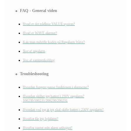
FAQ - General viden
Hvad er det trådløse VALUE system?
Hvad er WAVE alarmer?
Kan man nulstille koden på Røgalarm Wave?
Test af røgalarm
Test af sammenkobling
Troubleshooting
Hvordan fungere pause funktionen i alarmerne?
Hvordan skifter jeg batteri i 230V røgalarm?
100230/100231/200230/200231
Hvordan ved jeg at jeg skal skifte batteri i 230V røgalarm?
Hvorfor får jeg fejlalarm?
Hvorfor starter min alarm utilsigtet?