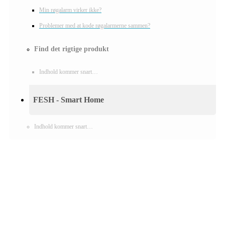
Min røgalarm virker ikke?
Problemer med at kode røgalarmerne sammen?
Find det rigtige produkt
Indhold kommer snart…
FESH - Smart Home
Indhold kommer snart…
Foss Europe produkter er unikke på
funktion, design og pris
Kontor i Vissenbjerg