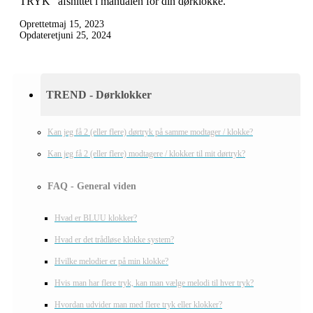
TRYK” afsnittet i manualen for din dørklokke.
Oprettet
maj 15, 2023
Opdateret
juni 25, 2024
TREND - Dørklokker
Kan jeg få 2 (eller flere) dørtryk på samme modtager / klokke?
Kan jeg få 2 (eller flere) modtagere / klokker til mit dørtryk?
FAQ - General viden
Hvad er BLUU klokker?
Hvad er det trådløse klokke system?
Hvilke melodier er på min klokke?
Hvis man har flere tryk, kan man vælge melodi til hver tryk?
Hvordan udvider man med flere tryk eller klokker?