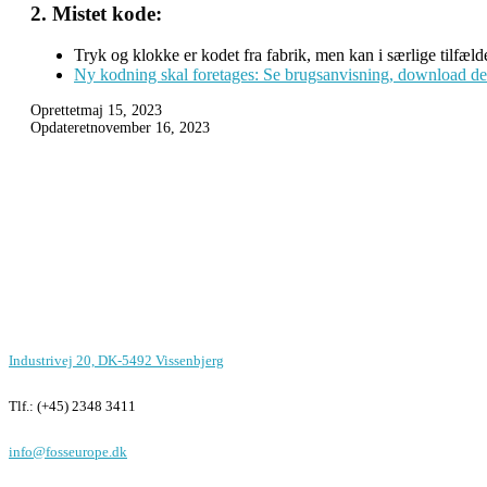
2. Mistet kode:
Tryk og klokke er kodet fra fabrik, men kan i særlige tilfæl
Ny kodning skal foretages: Se brugsanvisning, download d
Oprettet
maj 15, 2023
Opdateret
november 16, 2023
Foss Europe produkter er unikke på
funktion, design og pris
Kontor i Vissenbjerg
Industrivej 20, DK-5492 Vissenbjerg
Tlf.: (+45) 2348 3411
info@fosseurope.dk