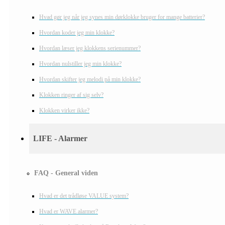
Hvad gør jeg når jeg synes min dørklokke bruger for mange batterier?
Hvordan koder jeg min klokke?
Hvordan læser jeg klokkens serienummer?
Hvordan nulstiller jeg min klokke?
Hvordan skifter jeg melodi på min klokke?
Klokken ringer af sig selv?
Klokken virker ikke?
LIFE - Alarmer
FAQ - General viden
Hvad er det trådløse VALUE system?
Hvad er WAVE alarmer?