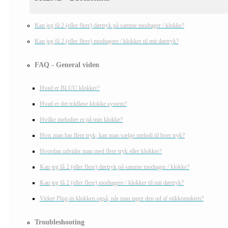
Kan jeg få 2 (eller flere) dørtryk på samme modtager / klokke?
Kan jeg få 2 (eller flere) modtagere / klokker til mit dørtryk?
FAQ - General viden
Hvad er BLUU klokker?
Hvad er det trådløse klokke system?
Hvilke melodier er på min klokke?
Hvis man har flere tryk, kan man vælge melodi til hver tryk?
Hvordan udvider man med flere tryk eller klokker?
Kan jeg få 2 (eller flere) dørtryk på samme modtager / klokke?
Kan jeg få 2 (eller flere) modtagere / klokker til mit dørtryk?
Virker Plug-in klokken også, når man tager den ud af stikkontakten?
Troubleshooting