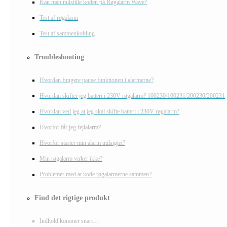
Kan man nulstille koden på Røgalarm Wave?
Test af røgalarm
Test af sammenkobling
Troubleshooting
Hvordan fungere pause funktionen i alarmerne?
Hvordan skifter jeg batteri i 230V røgalarm? 100230/100231/200230/200231
Hvordan ved jeg at jeg skal skifte batteri i 230V røgalarm?
Hvorfor får jeg fejlalarm?
Hvorfor starter min alarm utilsigtet?
Min røgalarm virker ikke?
Problemer med at kode røgalarmerne sammen?
Find det rigtige produkt
Indhold kommer snart…