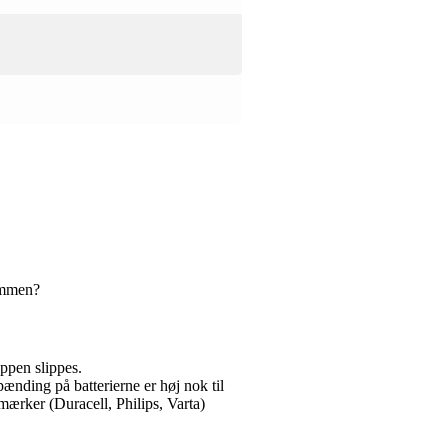
sammen?
appen slippes.
ænding på batterierne er høj nok til
rker (Duracell, Philips, Varta)