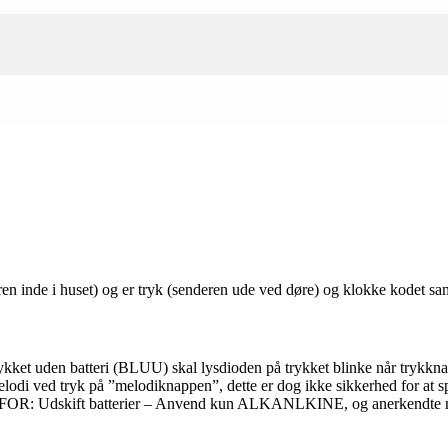
ren inde i huset) og er tryk (senderen ude ved døre) og klokke kodet 
 trykket uden batteri (BLUU) skal lysdioden på trykket blinke når trykkn
elodi ved tryk på ”melodiknappen”, dette er dog ikke sikkerhed for at sp
ERFOR: Udskift batterier – Anvend kun ALKANLKINE, og anerkendte mæ