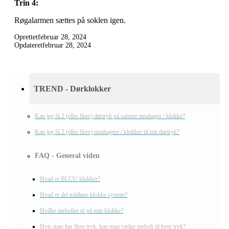
Trin 4:
Røgalarmen sættes på soklen igen.
Oprettet
februar 28, 2024
Opdateret
februar 28, 2024
TREND - Dørklokker
Kan jeg få 2 (eller flere) dørtryk på samme modtager / klokke?
Kan jeg få 2 (eller flere) modtagere / klokker til mit dørtryk?
FAQ - General viden
Hvad er BLUU klokker?
Hvad er det trådløse klokke system?
Hvilke melodier er på min klokke?
Hvis man har flere tryk, kan man vælge melodi til hver tryk?