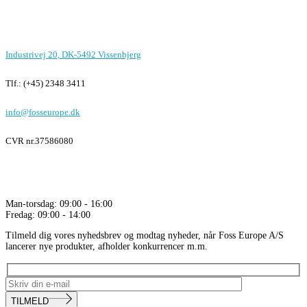
Kontor i Vissenbjerg
Industrivej 20, DK-5492 Vissenbjerg
Tlf.: (+45) 2348 3411
info@fosseurope.dk
CVR nr.
37586080
Åbningstider
Man-torsdag: 09:00 - 16:00
Fredag: 09:00 - 14:00
Tilmeld dig vores nyhedsbrev og modtag nyheder, når Foss Europe A/S
lancerer nye produkter, afholder konkurrencer m.m.
TILMELD