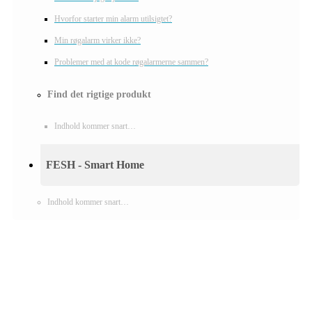
Hvorfor starter min alarm utilsigtet?
Min røgalarm virker ikke?
Problemer med at kode røgalarmerne sammen?
Find det rigtige produkt
Indhold kommer snart…
FESH - Smart Home
Indhold kommer snart…
Foss Europe produkter er unikke på
funktion, design og pris