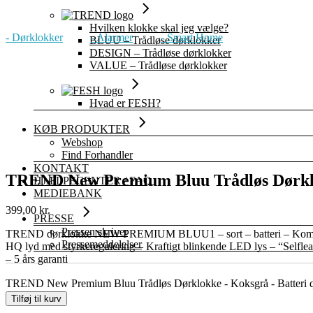
Hvilken klokke skal jeg vælge?
- Dørklokker
- Alarmer
- Smart Home
BLUU – Trådløse dørklokker
DESIGN – Trådløse dørklokker
VALUE – Trådløse dørklokker
Hvad er FESH?
KØB PRODUKTER
Webshop
Find Forhandler
KONTAKT
TREND New Premium Bluu Trådløs Dørklo
HJÆLPECENTER / FAQ
MEDIEBANK
399,00
kr.
PRESSE
Pressen skriver
TREND dørklokke NEW PREMIUM BLUU1 – sort – batteri – Kompakt, ele
Pressemeddelelser
HQ lyd med styrkeregulering – Kraftigt blinkende LED lys – “Selflea
– 5 års garanti
TREND New Premium Bluu Trådløs Dørklokke - Koksgrå - Batteri q
Tilføj til kurv