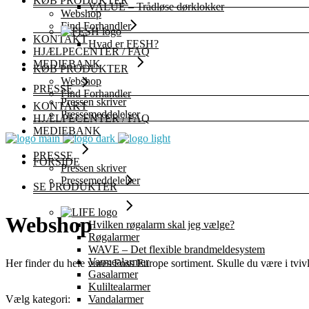
KØB PRODUKTER
VALUE – Trådløse dørklokker
Webshop
Find Forhandler
KONTAKT
Hvad er FESH?
HJÆLPECENTER / FAQ
MEDIEBANK
KØB PRODUKTER
Webshop
PRESSE
Find Forhandler
Pressen skriver
KONTAKT
Pressemeddelelser
HJÆLPECENTER / FAQ
MEDIEBANK
PRESSE
FORSIDE
Pressen skriver
Pressemeddelelser
SE PRODUKTER
Webshop
Hvilken røgalarm skal jeg vælge?
Røgalarmer
WAVE – Det flexible brandmeldesystem
Varmealarmer
Her finder du hele vores Foss Europe sortiment. Skulle du være i tvi
Gasalarmer
Kuliltealarmer
Vandalarmer
Vælg kategori: