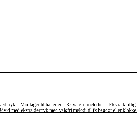
yk – Modtager til batterier – 32 valgfri melodier – Ekstra kraftig
id med ekstra dørtryk med valgfri melodi til fx bagdør eller klokke