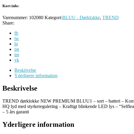
Kort info:
Varenummer:
102080
Kategori:
BLUU - Dørklokke
,
TREND
Share:
fb
tw
ln
pn
tm
vk
Beskrivelse
Yderligere information
Beskrivelse
TREND dørklokke NEW PREMIUM BLUU1 – sort – batteri – Kompakt, ele
HQ lyd med styrkeregulering – Kraftigt blinkende LED lys – “Selflea
– 5 års garanti
Yderligere information