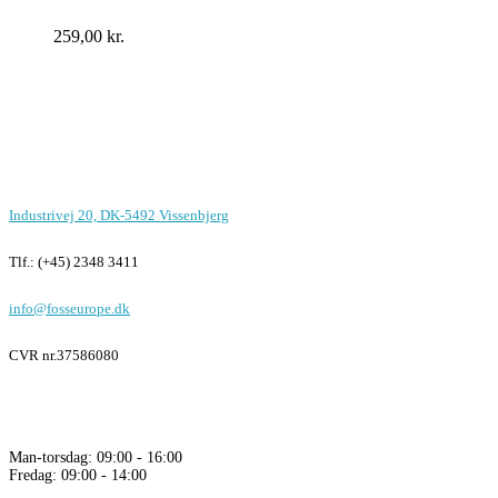
259,00
kr.
Foss Europe produkter er unikke på
funktion, design og pris
Kontor i Vissenbjerg
Industrivej 20, DK-5492 Vissenbjerg
Tlf.: (+45) 2348 3411
info@fosseurope.dk
CVR nr.
37586080
Åbningstider
Man-torsdag: 09:00 - 16:00
Fredag: 09:00 - 14:00