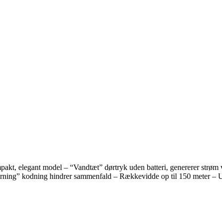
gant model – “Vandtæt” dørtryk uden batteri, genererer strøm ved tr
rning” kodning hindrer sammenfald – Rækkevidde op til 150 meter – Udv