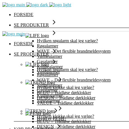
FORSIDE
SE PRODUKTER
Hvilken røgalarm skal jeg vælge?
FORSIDE
Røgalarmer
WAVE – Det flexible brandmeldesystem
SE PRODUKTER
Varmealarmer
Gasalarmer
Kuliltealarmer
Hvilken røgalarm skal jeg vælge?
Vandalarmer
Røgalarmer
WAVE – Det flexible brandmeldesystem
Varmealarmer
Hvilken klokke skal jeg vælge?
Gasalarmer
BLUU – Trådløse dørklokker
Kuliltealarmer
DESIGN – Trådløse dørklokker
Vandalarmer
VALUE – Trådløse dørklokker
Hvilken klokke skal jeg vælge?
Hvad er FESH?
BLUU – Trådløse dørklokker
DESIGN – Trådløse dørklokker