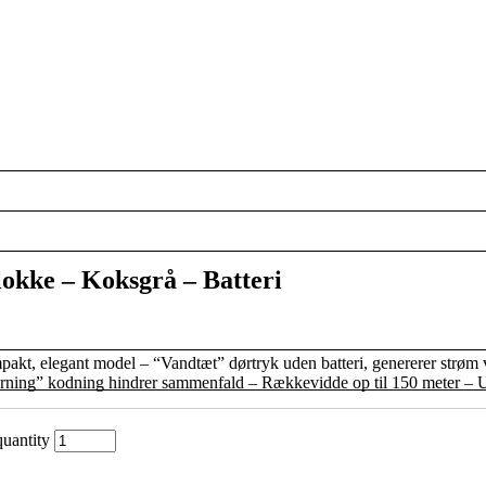
kke – Koksgrå – Batteri
gant model – “Vandtæt” dørtryk uden batteri, genererer strøm ved tr
rning” kodning hindrer sammenfald – Rækkevidde op til 150 meter – Udv
uantity