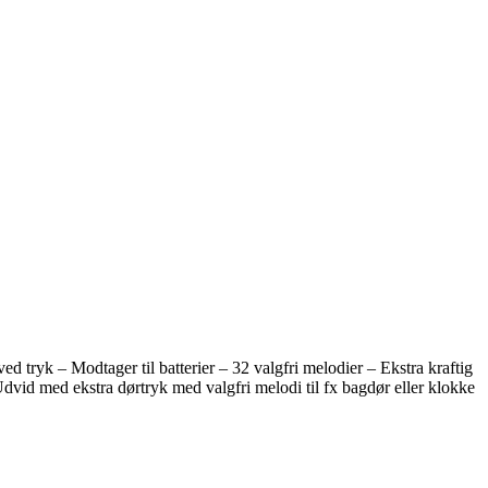
yk – Modtager til batterier – 32 valgfri melodier – Ekstra kraftig
id med ekstra dørtryk med valgfri melodi til fx bagdør eller klokke