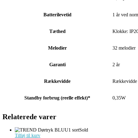
Batterilevetid
1 år ved nor
Tæthed
Klokke: IP20
Melodier
32 melodier
Garanti
2 år
Rækkevidde
Rækkevidde o
Standby forbrug (reelle effekt)*
0,35W
Relaterede varer
Sold
Tilføj til kurv