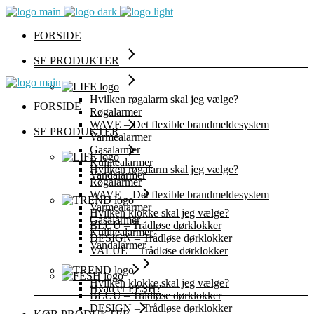
FORSIDE
SE PRODUKTER
Hvilken røgalarm skal jeg vælge?
FORSIDE
Røgalarmer
WAVE – Det flexible brandmeldesystem
SE PRODUKTER
Varmealarmer
Gasalarmer
Kuliltealarmer
Hvilken røgalarm skal jeg vælge?
Vandalarmer
Røgalarmer
WAVE – Det flexible brandmeldesystem
Varmealarmer
Hvilken klokke skal jeg vælge?
Gasalarmer
BLUU – Trådløse dørklokker
Kuliltealarmer
DESIGN – Trådløse dørklokker
Vandalarmer
VALUE – Trådløse dørklokker
Hvilken klokke skal jeg vælge?
Hvad er FESH?
BLUU – Trådløse dørklokker
DESIGN – Trådløse dørklokker