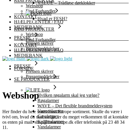
KØB PRODUKTER
VALUE – Trådløse dørklokker
Webshop
Find Forhandler
KONTAKT
Hvad er FESH?
HJÆLPECENTER / FAQ
MEDIEBANK
KØB PRODUKTER
Webshop
PRESSE
Find Forhandler
Pressen skriver
KONTAKT
Pressemeddelelser
HJÆLPECENTER / FAQ
MEDIEBANK
PRESSE
FORSIDE
Pressen skriver
Pressemeddelelser
SE PRODUKTER
Webshop
Hvilken røgalarm skal jeg vælge?
Røgalarmer
WAVE – Det flexible brandmeldesystem
Varmealarmer
Her finder du hele vores Foss Europe sortiment. Skulle du være i
Gasalarmer
tvivl om, hvad du skal vælge, er du meget velkommen til at kontakte
Kuliltealarmer
os enten på mail: shop@fosseurope.dk eller telefonisk på 23 48 34
Vandalarmer
11.