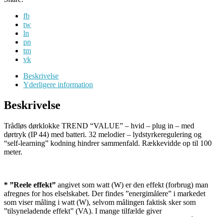
fb
tw
ln
pn
tm
vk
Beskrivelse
Yderligere information
Beskrivelse
Trådløs dørklokke TREND “VALUE” – hvid – plug in – med
dørtryk (IP 44) med batteri. 32 melodier – lydstyrkeregulering og
“self-learning” kodning hindrer sammenfald. Rækkevidde op til 100
meter.
* ”Reele effekt”
angivet som watt (W) er den effekt (forbrug) man
afregnes for hos elselskabet. Der findes ”energimålere” i markedet
som viser måling i watt (W), selvom målingen faktisk sker som
”tilsyneladende effekt” (VA). I mange tilfælde giver