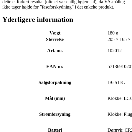
dette et forkert resultat (ofte et væsentlig højere tal), da VA-måling
ikke tager højde for ”faseforskydning” i det enkelte produkt.
Yderligere information
Vægt
180 g
Størrelse
205 × 165 ×
Art. no.
102012
EAN nr.
5713691020
Salgsforpakning
1/6 STK.
Mål (mm)
Klokke: L:10
Strømforsyning
Klokke: Plu
Batteri
Dørtryk: CR