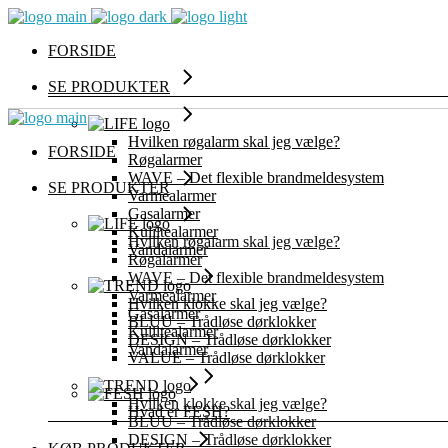
FORSIDE
SE PRODUKTER
Hvilken røgalarm skal jeg vælge?
FORSIDE
Røgalarmer
WAVE – Det flexible brandmeldesystem
SE PRODUKTER
Varmealarmer
Gasalarmer
Kuliltealarmer
Hvilken røgalarm skal jeg vælge?
Vandalarmer
Røgalarmer
WAVE – Det flexible brandmeldesystem
Varmealarmer
Hvilken klokke skal jeg vælge?
Gasalarmer
BLUU – Trådløse dørklokker
Kuliltealarmer
DESIGN – Trådløse dørklokker
Vandalarmer
VALUE – Trådløse dørklokker
Hvilken klokke skal jeg vælge?
Hvad er FESH?
BLUU – Trådløse dørklokker
DESIGN – Trådløse dørklokker