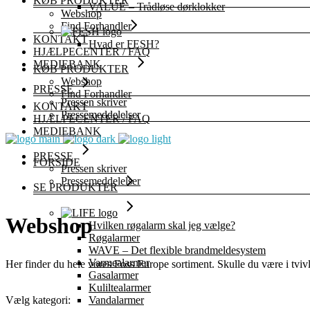
KØB PRODUKTER
VALUE – Trådløse dørklokker
Webshop
Find Forhandler
KONTAKT
Hvad er FESH?
HJÆLPECENTER / FAQ
MEDIEBANK
KØB PRODUKTER
Webshop
PRESSE
Find Forhandler
Pressen skriver
KONTAKT
Pressemeddelelser
HJÆLPECENTER / FAQ
MEDIEBANK
PRESSE
FORSIDE
Pressen skriver
Pressemeddelelser
SE PRODUKTER
Webshop
Hvilken røgalarm skal jeg vælge?
Røgalarmer
WAVE – Det flexible brandmeldesystem
Varmealarmer
Her finder du hele vores Foss Europe sortiment. Skulle du være i tvi
Gasalarmer
Kuliltealarmer
Vandalarmer
Vælg kategori: