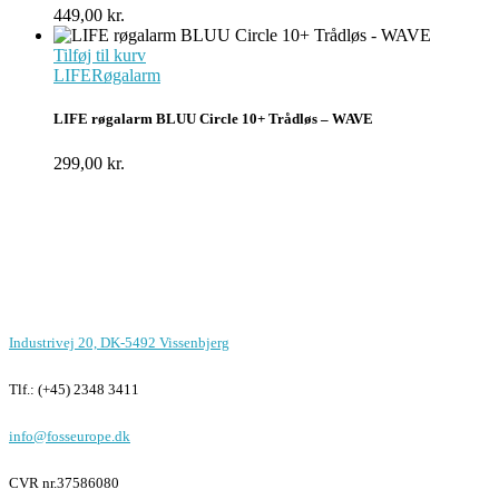
449,00
kr.
Tilføj til kurv
LIFE
Røgalarm
LIFE røgalarm BLUU Circle 10+ Trådløs – WAVE
299,00
kr.
Foss Europe produkter er unikke på
funktion, design og pris
Kontor i Vissenbjerg
Industrivej 20, DK-5492 Vissenbjerg
Tlf.: (+45) 2348 3411
info@fosseurope.dk
CVR nr.
37586080