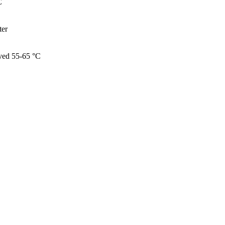
C
ter
ved 55-65 °C