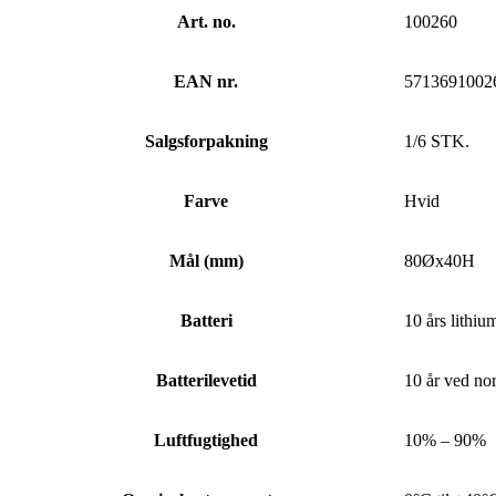
Art. no.
100260
EAN nr.
5713691002
Salgsforpakning
1/6 STK.
Farve
Hvid
Mål (mm)
80Øx40H
Batteri
10 års lithiu
Batterilevetid
10 år ved no
Luftfugtighed
10% – 90%