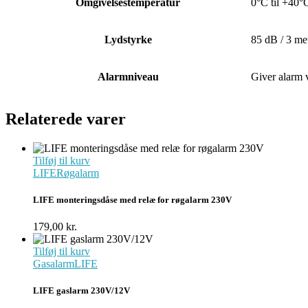
Omgivelsestemperatur
0°C til +40°
Lydstyrke
85 dB / 3 me
Alarmniveau
Giver alarm 
Relaterede varer
Tilføj til kurv
LIFE
Røgalarm
LIFE monteringsdåse med relæ for røgalarm 230V
179,00
kr.
Tilføj til kurv
Gasalarm
LIFE
LIFE gaslarm 230V/12V