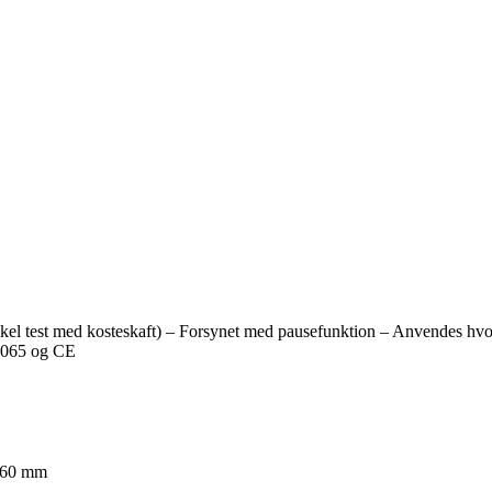
 (enkel test med kosteskaft) – Forsynet med pausefunktion – Anvendes hv
60065 og CE
 60 mm