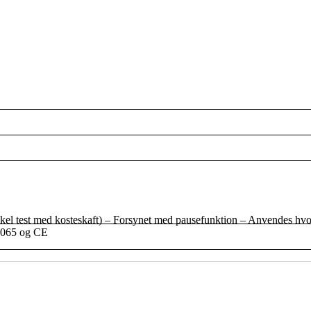
 (enkel test med kosteskaft) – Forsynet med pausefunktion – Anvendes hv
60065 og CE