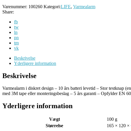
Varenummer:
100260
Kategori:
LIFE
,
Varmealarm
Share:
fb
tw
ln
pn
tm
vk
Beskrivelse
Yderligere information
Beskrivelse
Varmealarm i diskret design – 10 års batteri levetid – Stor testknap
med 3M tape eller monteringsbeslag – 5 års garanti – Opfylder EN 
Yderligere information
Vægt
100 g
Størrelse
165 × 120 ×