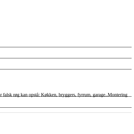
or falsk røg kan opstå: Køkken, bryggers, fyrrum, garage..Montering