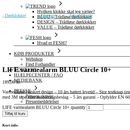
Hvilken klokke skal jeg vælge?
- Dørklokker
- Alarmer
- Smart Home
BLUU – Trådløse dørklokker
DESIGN – Trådløse dørklokker
VALUE – Trådløse dørklokker
Hvad er FESH?
KØB PRODUKTER
Webshop
Find Forhandler
LIFE varmealarm BLUU Circle 10+
KONTAKT
HJÆLPECENTER / FAQ
MEDIEBANK
189,00
kr.
PRESSE
Varmealarm i diskret design – 10 års batteri levetid – Stor testknap
Pressen skriver
med 3M tape eller monteringsbeslag – 5 års garanti – Opfylder EN 
Pressemeddelelser
LIFE varmealarm BLUU Circle 10+ quantity
Tilføj til kurv
Kort info: