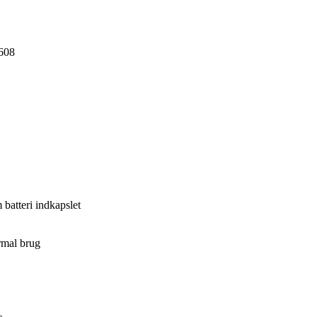
608
m batteri indkapslet
rmal brug